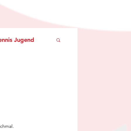
ennis Jugend
o
Skilanglauf
ochmal.