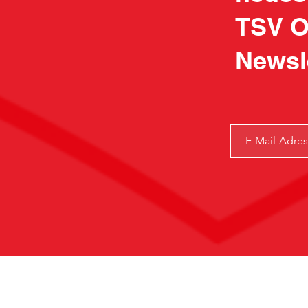
TSV O
Newsl