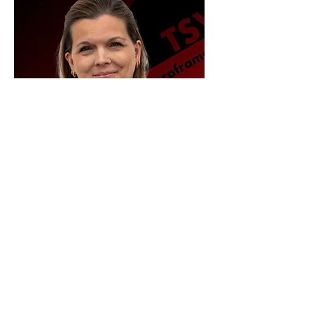
Aneka Böttinger
Kindertanzgruppen
hallensport@tsv-oberpframmern.de
Werde Teil des
TSV