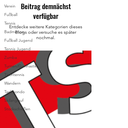
Beitrag demnächst
Verein
verfügbar
Fußball
Tennis
Entdecke weitere Kategorien dieses
Badminton
Blogs oder versuche es später
nochmal.
Fußball Jugend
Tennis Jugend
Zumba
Turnen/Gymnastik
Tischtennis
Wandern
Taekwondo
Skilanglauf
Stockschießen